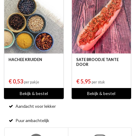
HACHEE KRUIDEN
SATE BROODJE TANTE
DOOR
€ 0,53
€ 5,95
per pakje
per stuk
Bekijk & bestel
Bekijk & bestel
Aandacht voor lekker
Puur ambachtelijk