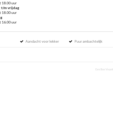
t 18.00 uur
 t/m vrijdag
t 18.00 uur
ag
t 16.00 uur
Aandacht voor lekker
Puur ambachtelijk
Een Bon Vivant