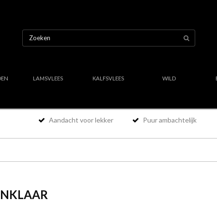
OEN
LAMSVLEES
KALFSVLEES
WILD
Aandacht voor lekker
Puur ambachtelijk
ANKLAAR