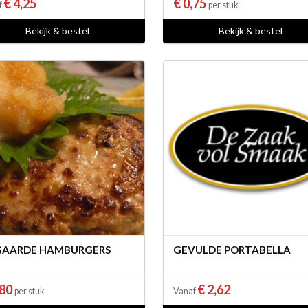
€ 4,25
€ 0,75
f
per stuk
Bekijk & bestel
Bekijk & bestel
GAARDE HAMBURGERS
GEVULDE PORTABELLA
,80
€ 2,62
per stuk
Vanaf