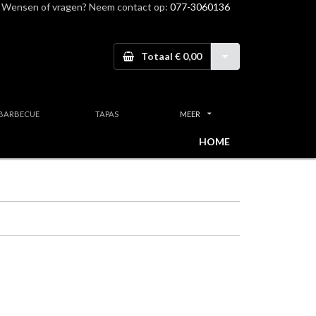
Wensen of vragen? Neem contact op:
077-3060136
Totaal € 0,00
BARBECUE
TAPAS
MEER
HOME