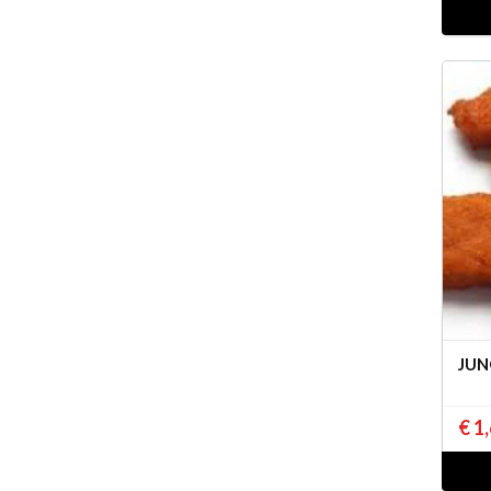
JUN
€ 1