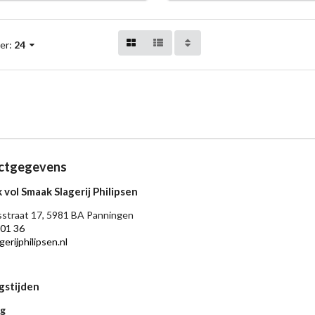
er:
24
ctgegevens
 vol Smaak Slagerij Philipsen
straat 17, 5981 BA Panningen
 01 36
erijphilipsen.nl
gstijden
g