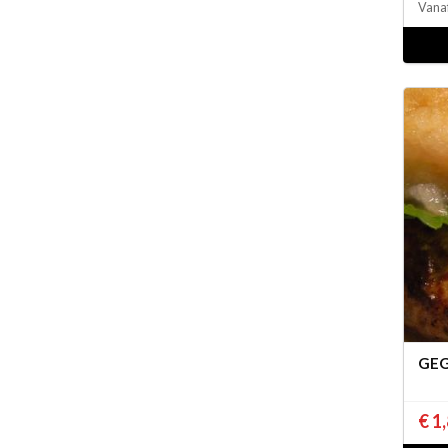
Vana
GE
€ 1