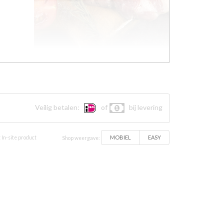
Veilig betalen:
of
bij levering
MOBIEL
EASY
 In-site product
Shop weergave: