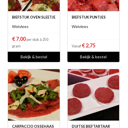
BIEFSTUK OVEN SLEETJE
BIEFSTUK PUNTJES
Weivlees
Weivlees
€ 7,00
per stuk à 250
€ 2,75
gram
Vanaf
Bekijk & bestel
Bekijk & bestel
CARPACCIO OSSEHAAS
DUITSE BIEFTARTAAR