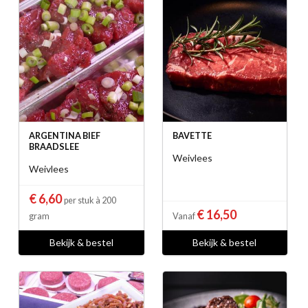
ARGENTINA BIEF
BAVETTE
BRAADSLEE
Weivlees
Weivlees
€ 6,60
per stuk à 200
€ 16,50
gram
Vanaf
Bekijk & bestel
Bekijk & bestel