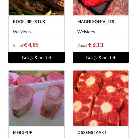
KOGELBIEFSTUK
MAGER SOEPVLEES
Weivlees
Weivlees
€ 4,85
€ 6,13
Vanaf
Vanaf
Bekijk & bestel
Bekijk & bestel
MERGPIJP
OSSENSTAART