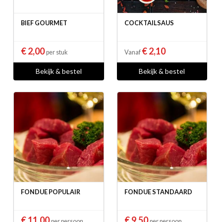
BIEF GOURMET
COCKTAILSAUS
€ 2,00
€ 2,10
per stuk
Vanaf
Bekijk & bestel
Bekijk & bestel
FONDUE POPULAIR
FONDUE STANDAARD
€ 11,00
€ 9,50
per persoon
per persoon