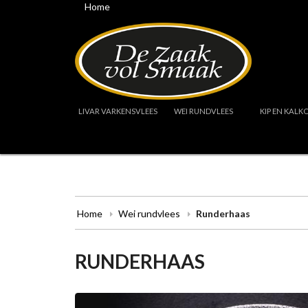
Home
LIVAR VARKENSVLEES
WEI RUNDVLEES
KIP EN KALK
Home
Wei rundvlees
Runderhaas
RUNDERHAAS