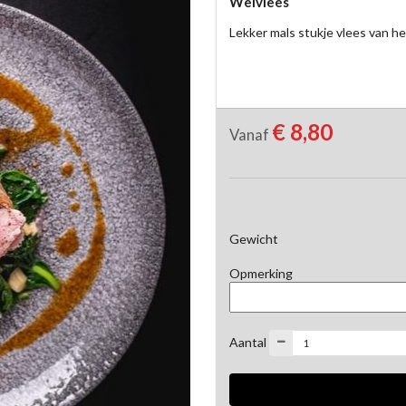
Weivlees
Lekker mals stukje vlees van h
€ 8,80
Vanaf
Gewicht
Opmerking
Aantal