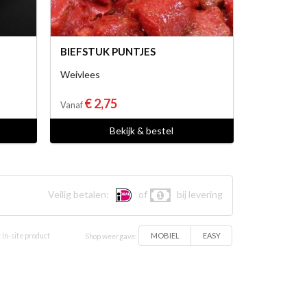
BIEFSTUK PUNTJES
Weivlees
€ 2,75
Vanaf
Bekijk & bestel
Veilig betalen:
of
bij levering
MOBIEL
EASY
 In-site product
Shop weergave: