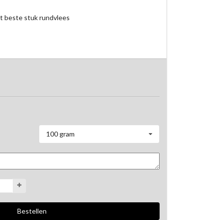
et beste stuk rundvlees
100 gram