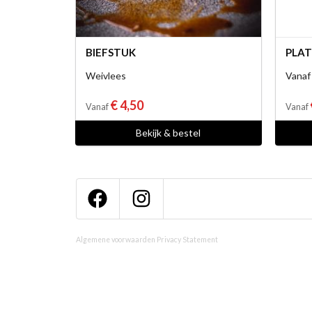
BIEFSTUK
PLAT
Weivlees
Vanaf
€ 4,50
Vanaf
Vanaf
Bekijk & bestel
Algemene voorwaarden
Privacy Statement