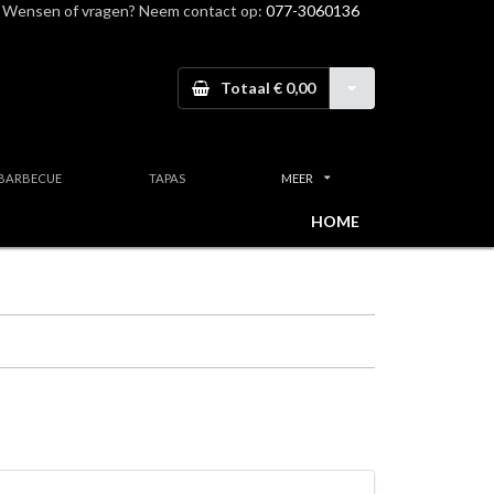
Wensen of vragen? Neem contact op:
077-3060136
Totaal € 0,00
BARBECUE
TAPAS
MEER
HOME