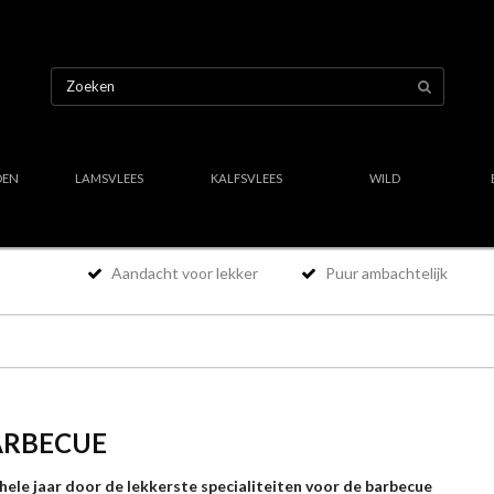
OEN
LAMSVLEES
KALFSVLEES
WILD
Aandacht voor lekker
Puur ambachtelijk
ARBECUE
hele jaar door de lekkerste specialiteiten voor de barbecue