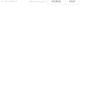
MOBIEL
EASY
 In-site product
Shop weergave: