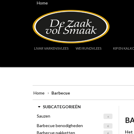
Home
LIVAR VARKENSVLEES
WEI RUNDVLEES
KIP EN KALK
Home
Barbecue
SUBCATEGORIEËN
Sauzen
x
B
Barbecue benodigheden
6
Het 
Barbecue pakketten
6