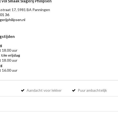
 vol Smaak Slagerij Philipsen
straat 17, 5981 BA Panningen
 01 36
erijphilipsen.nl
gstijden
g
t 18.00 uur
 t/m vrijdag
t 18.00 uur
ag
t 16.00 uur
Aandacht voor lekker
Puur ambachtelijk