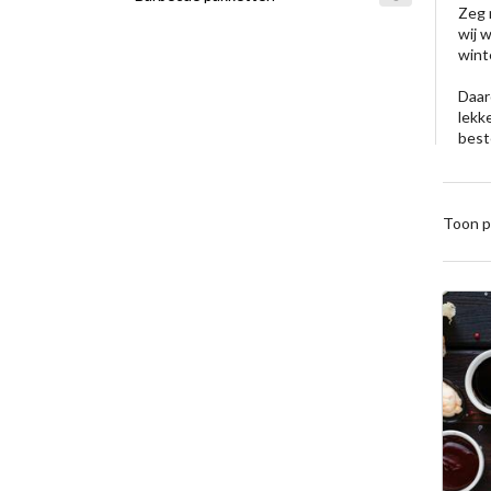
Zeg 
wij 
wint
Daar
lekk
best
Toon p