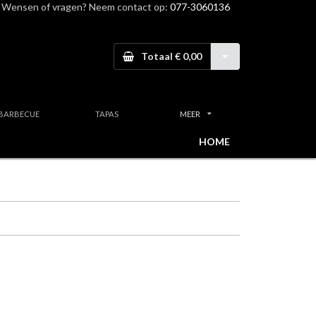
Wensen of vragen? Neem contact op:
077-3060136
Totaal € 0,00
BARBECUE
TAPAS
MEER
HOME